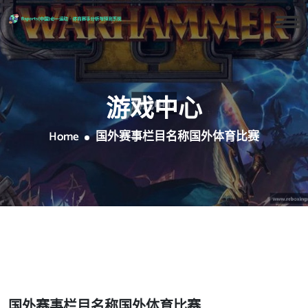
游戏中心
Home
国外赛事栏目名称国外体育比赛
国外赛事栏目名称国外体育比赛