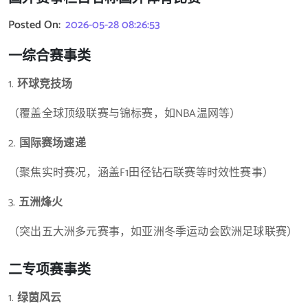
Posted On:
2026-05-28 08:26:53
一综合赛事类
1.
环球竞技场
（覆盖全球顶级联赛与锦标赛，如NBA温网等）
2.
国际赛场速递
（聚焦实时赛况，涵盖F1田径钻石联赛等时效性赛事）
3.
五洲烽火
（突出五大洲多元赛事，如亚洲冬季运动会欧洲足球联赛）
二专项赛事类
1.
绿茵风云