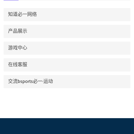
知道必一网络
产品展示
游戏中心
在线客服
交流bsports必一·运动