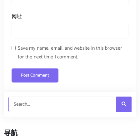
网址
Save my name, email, and website in this browser
for the next time I comment.
导航